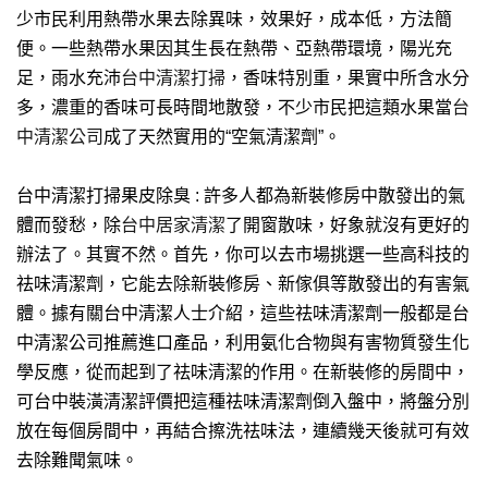
少市民利用熱帶水果去除異味，效果好，成本低，方法簡
便。一些熱帶水果因其生長在熱帶、亞熱帶環境，陽光充
足，雨水充沛
台中清潔打掃
，香味特別重，果實中所含水分
多，濃重的香味可長時間地散發，不少市民把這類水果當
台
中清潔公司
成了天然實用的“空氣清潔劑”。
台中清潔打掃果皮除臭 : 許多人都為新裝修房中散發出的氣
體而發愁，除
台中居家清潔
了開窗散味，好象就沒有更好的
辦法了。其實不然。首先，你可以去市場挑選一些高科技的
祛味清潔劑，它能去除新裝修房、新傢俱等散發出的有害氣
體。據有關台中清潔人士介紹，這些祛味清潔劑一般都是台
中清潔公司推薦進口產品，利用氨化合物與有害物質發生化
學反應，從而起到了祛味清潔的作用。在新裝修的房間中，
可台中裝潢清潔評價把這種祛味清潔劑倒入盤中，將盤分別
放在每個房間中，再結合擦洗祛味法，連續幾天後就可有效
去除難聞氣味。